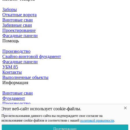
Заборы
Откатные ворота
Винтовые сваи
Забивные сваи
Проектирование
Фасадные панели
Помощь
Производство
Свайно-винтовой фундамент
Фасадные панели
УБМ 85
Контакты
Выполненные обьекты
Информация
Винтовые сваи
Фундамент
Производство
Этот веб-сайт использует cookie-файлы.
Блог
Фото
При использовании данного сайта вы подтверждаете свое согласие на
Выполненные объекты
использование cookie-файлов в соответствии с нашей
политикой приватности
.
Политика персональных данных
Подтверждаю
Карта сайта