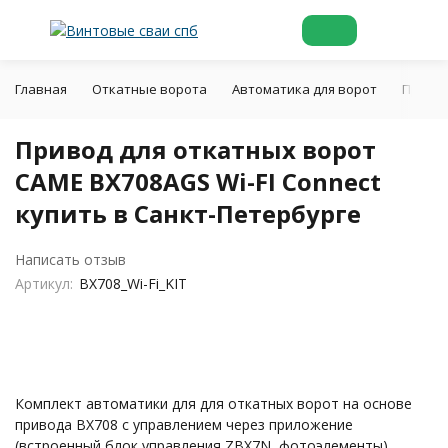
Главная
Откатные ворота
Автоматика для ворот
Привод
Привод для откатных ворот
CAME BX708AGS Wi-FI Connect
купить в Санкт-Петербурге
Написать отзыв
Артикул:
BX708_Wi-Fi_KIT
Комплект автоматики для для откатных ворот на основе
привода BX708 с управлением через приложение
(встроенный блок управления ZBX7N, фотоэлементы)