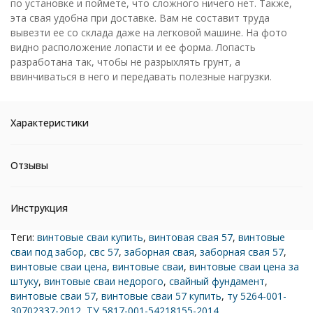
по установке и поймете, что сложного ничего нет. Также,
эта свая удобна при доставке. Вам не составит труда
вывезти ее со склада даже на легковой машине. На фото
видно расположение лопасти и ее форма. Лопасть
разработана так, чтобы не разрыхлять грунт, а
ввинчиваться в него и передавать полезные нагрузки.
Характеристики
Отзывы
Инструкция
Теги:
винтовые сваи купить
,
винтовая свая 57
,
винтовые
сваи под забор
,
свс 57
,
заборная свая
,
заборная свая 57
,
винтовые сваи цена
,
винтовые сваи
,
винтовые сваи цена за
штуку
,
винтовые сваи недорого
,
свайный фундамент
,
винтовые сваи 57
,
винтовые сваи 57 купить
,
ту 5264-001-
30702337-2012
,
ТУ 5817-001-54218155-2014