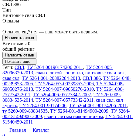
СВЛ 386
Тип
Винтовые сваи СВЛ
Отзывы
Отзывов ещё нет — ваш может стать первым.
Написать отзыв
Все отзывы
0
общий рейтинг
Написать отзыв
Показать ещё
Теги:
СВЛ
,
ТУ 5264-00190174206-2011
,
ТУ 5264-005-
82096320-2013
,
сваи с литой лопастью
,
винтовые сваи всл
,
свая свл
,
ТУ 5264-001-20882284-2013
,
СВЛ 386
,
ТУ 5264-048-
00239853-2005
,
ТУ 5264-053-00239853-2006
,
ТУ 5264-008-
69050276-2013
,
ТУ 5264-007-69050276-2010
,
ТУ 5264-006-
2577342-2011
,
ТУ 5264-006-05773342-2007
,
ТУ 5260-009-
80834535-2014
,
ТУ 5264-007-05773342-2011
,
сваи свл
,
свл
купить
,
ТУ 5264-001-90174206
,
ТУ 5264-001-90174206-2011
,
ту 5260-009-80834535
,
ТУ 5264-001-81494900-2009
,
ТУ 5264-
002-81494900-2009
,
сваи с литым наконечником
,
ТУ 5264-001-
51540459-2011
Главная
Каталог
0