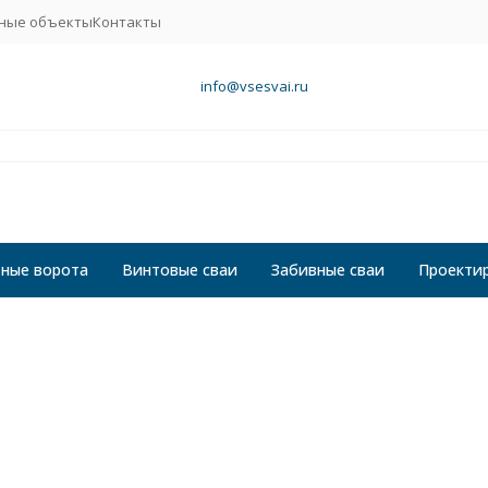
ные объекты
Контакты
info@vsesvai.ru
ные ворота
Винтовые сваи
Забивные сваи
Проекти