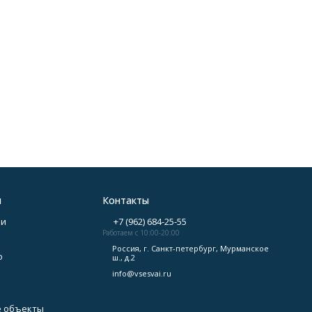
я
Контакты
аи
+7 (962) 684-25-55
Работаем с 10:00-20:00
Россия, г. Санкт-петербург, Мурманское
о
ш., д.2
info@vsesvai.ru
 объекты