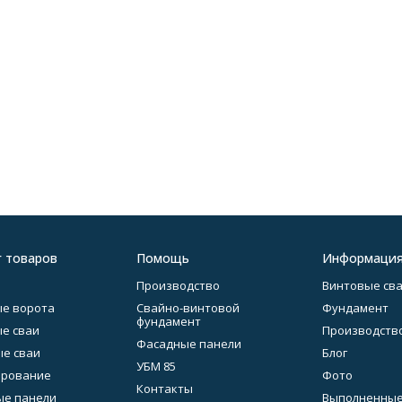
г товаров
Помощь
Информаци
Производство
Винтовые св
е ворота
Свайно-винтовой
Фундамент
фундамент
е сваи
Производств
Фасадные панели
е сваи
Блог
УБМ 85
ирование
Фото
Контакты
ые панели
Выполненные