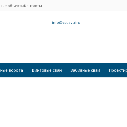
ные объекты
Контакты
info@vsesvai.ru
ные ворота
Винтовые сваи
Забивные сваи
Проекти